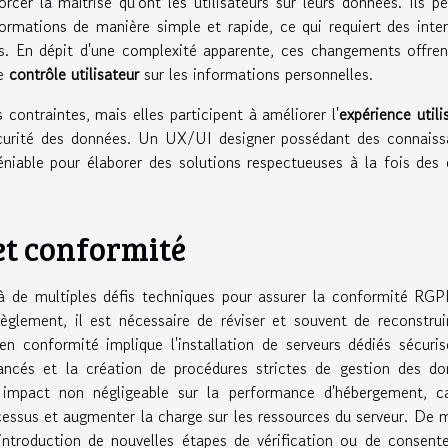
cer la maîtrise qu'ont les utilisateurs sur leurs données. Ils p
ormations de manière simple et rapide, ce qui requiert des inte
tes. En dépit d'une complexité apparente, ces changements offre
le
contrôle utilisateur
sur les informations personnelles.
ontraintes, mais elles participent à améliorer l'
expérience utili
écurité des données. Un UX/UI designer possédant des connais
éniable pour élaborer des solutions respectueuses à la fois des 
et conformité
à de multiples défis techniques pour assurer la conformité RG
lement, il est nécessaire de réviser et souvent de reconstrui
en conformité implique l'installation de serveurs dédiés sécuris
ncés et la création de procédures strictes de gestion des do
 impact non négligeable sur la performance d'hébergement, ca
cessus et augmenter la charge sur les ressources du serveur. De
 l'introduction de nouvelles étapes de vérification ou de consen