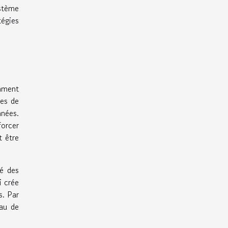
ystème
tégies
amment
mes de
nnées.
forcer
t être
té des
i crée
s. Par
eau de