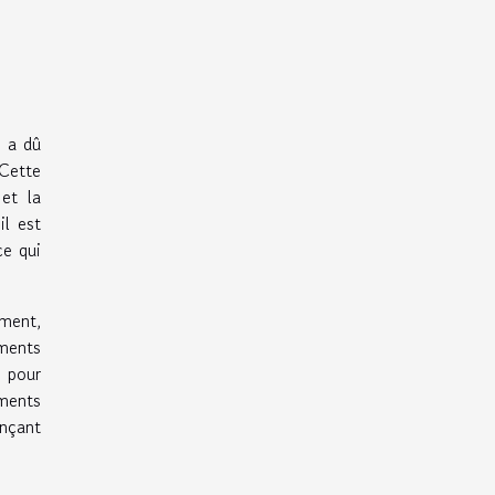
b a dû
 Cette
 et la
il est
ce qui
ement,
ements
 pour
ements
nçant