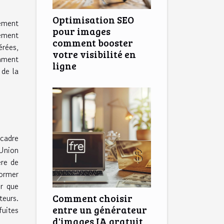
Optimisation SEO
lement
pour images
gement
comment booster
érées,
votre visibilité en
omment
ligne
 de la
cadre
'Union
ère de
former
ir que
Comment choisir
teurs.
entre un générateur
fuites
d'images IA gratuit