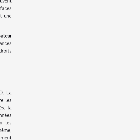
euvent
rfaces
nt une
sateur
sances
droits
PD. La
re les
és, la
nnées
r les
 même,
tement