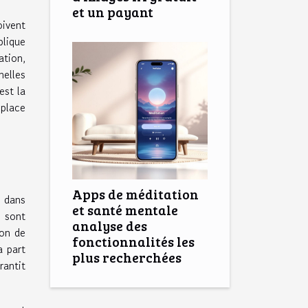
et un payant
oivent
plique
ation,
nelles
est la
 place
Apps de méditation
r dans
et santé mentale
) sont
analyse des
ion de
fonctionnalités les
a part
plus recherchées
rantit