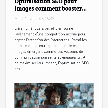
Optimisation SEO pour
images comment booster
votre visibilité en ligne
Mardi 1 avril 2025 15:43
L'ère numérique a bel et bien sonné
l'avènement d'une compétition accrue pour
capter l'attention des internautes. Parmi les
nombreux contenus qui peuplent le web, les
images émergent comme des vecteurs de
communication puissants et engageants. Afin
de maximiser leur impact, l'optimisation SEO
des...