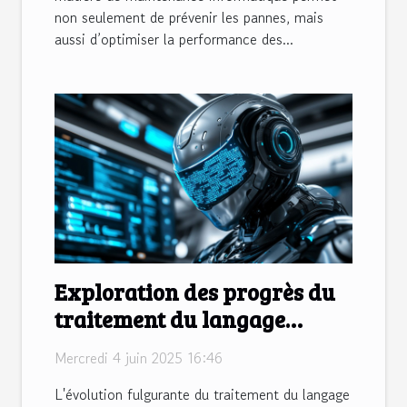
non seulement de prévenir les pannes, mais
aussi d’optimiser la performance des...
Exploration des progrès du
traitement du langage
naturel dans les chatbots
Mercredi 4 juin 2025 16:46
L'évolution fulgurante du traitement du langage