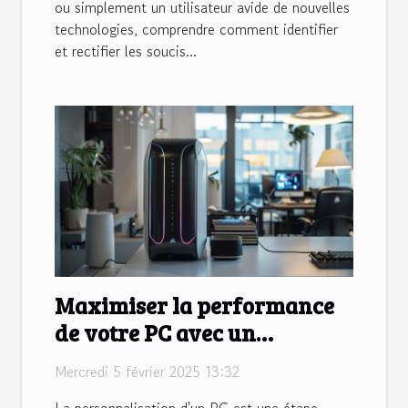
ou simplement un utilisateur avide de nouvelles
technologies, comprendre comment identifier
et rectifier les soucis...
Maximiser la performance
de votre PC avec un
assemblage sur mesure
Mercredi 5 février 2025 13:32
La personnalisation d'un PC est une étape