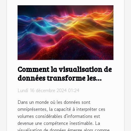
Comment la visualisation de
données transforme les
décisions d'entreprise
Lundi 16 décembre 2024 01:24
Dans un monde où les données sont
omniprésentes, la capacité à interpréter ces
volumes considérables d'informations est
devenue une compétence inestimable. La
visualisation de données émerge alors comme