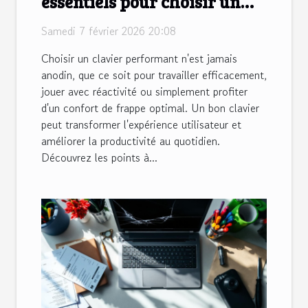
essentiels pour choisir un
clavier performant ?
Samedi 7 février 2026 20:08
Choisir un clavier performant n'est jamais
anodin, que ce soit pour travailler efficacement,
jouer avec réactivité ou simplement profiter
d'un confort de frappe optimal. Un bon clavier
peut transformer l'expérience utilisateur et
améliorer la productivité au quotidien.
Découvrez les points à...