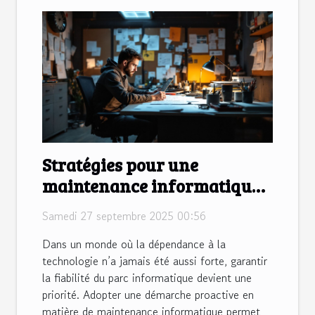
Stratégies pour une
maintenance informatique
efficace et préventive
Samedi 27 septembre 2025 00:56
Dans un monde où la dépendance à la
technologie n’a jamais été aussi forte, garantir
la fiabilité du parc informatique devient une
priorité. Adopter une démarche proactive en
matière de maintenance informatique permet