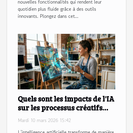
nouvelles fonctionnalités qui rendent leur
quotidien plus fluide grâce à des outils
innovants. Plongez dans cet...
Quels sont les impacts de l'IA
sur les processus créatifs
traditionnels ?
Mardi 10 mars 2026 15:42
L’intelligence artificielle transforme de manière