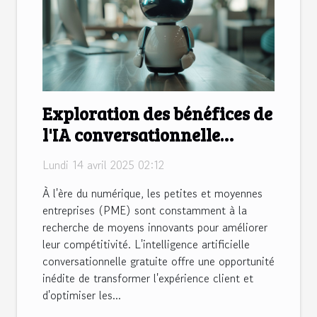
Exploration des bénéfices de
l'IA conversationnelle
gratuite pour les PME
Lundi 14 avril 2025 02:12
À l'ère du numérique, les petites et moyennes
entreprises (PME) sont constamment à la
recherche de moyens innovants pour améliorer
leur compétitivité. L'intelligence artificielle
conversationnelle gratuite offre une opportunité
inédite de transformer l'expérience client et
d'optimiser les...